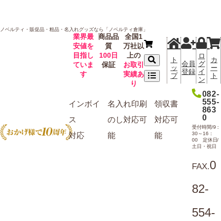
ノベルティ・販促品・粗品・名入れグッズなら「ノベルティ倉庫」
業界最
商品品
全国1
安値を
質
万社以
目指し
100日
上の
ロ
ト
カ
会員
グ
ていま
保証
お取引
ッ
ー
登録
イ
す
実績あ
プ
ト
ン
り
082-
555-
インボイ
名入れ
印刷
領収書
863
0
ス
のし
対応可
対応可
受付時間/9：
30～16：
対応
能
能
00 定休日/
土日・祝日
0
FAX.
82-
554-