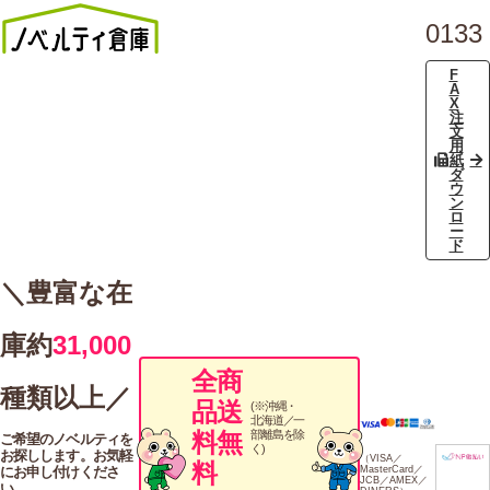
0133
F
A
X
注
文
用
紙
ダ
ウ
ン
ロ
ー
ド
＼豊富な在
庫約
31,000
全商
種類以上／
品送
(※沖縄・
北海道／一
料無
部離島を除
ご希望のノベルティを
く)
お探しします。お気軽
（VISA／
料
にお申し付けくださ
MasterCard／
JCB／AMEX／
い。