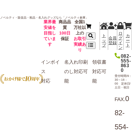
ノベルティ・販促品・粗品・名入れグッズなら「ノベルティ倉庫」
業界最
商品品
全国1
安値を
質
万社以
目指し
100日
上の
ロ
ト
カ
会員
グ
ていま
保証
お取引
ッ
ー
登録
イ
す
実績あ
プ
ト
ン
り
082-
555-
インボイ
名入れ
印刷
領収書
863
0
ス
のし
対応可
対応可
受付時間/9：
30～16：
対応
能
能
00 定休日/
土日・祝日
0
FAX.
82-
554-