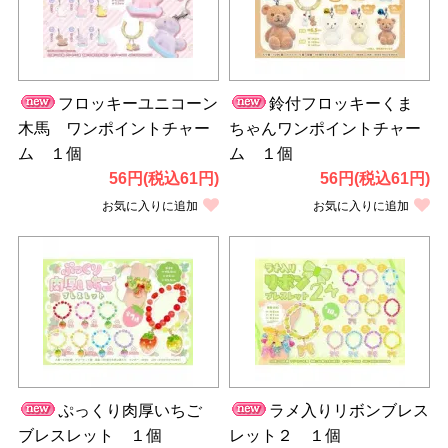
フロッキーユニコーン
鈴付フロッキーくま
木馬 ワンポイントチャー
ちゃんワンポイントチャー
ム １個
ム １個
56円(税込61円)
56円(税込61円)
お気に入りに追加
お気に入りに追加
ぷっくり肉厚いちご
ラメ入りリボンブレス
ブレスレット １個
レット２ １個