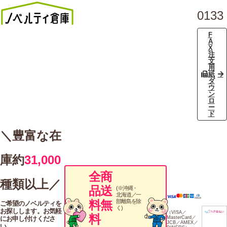
0133
F
A
X
注
文
用
紙
ダ
ウ
ン
ロ
ー
ド
＼豊富な在
庫約
31,000
全商
種類以上／
品送
(※沖縄・
北海道／一
料無
部離島を除
ご希望のノベルティを
く)
お探しします。お気軽
（VISA／
料
にお申し付けくださ
MasterCard／
JCB／AMEX／
い。