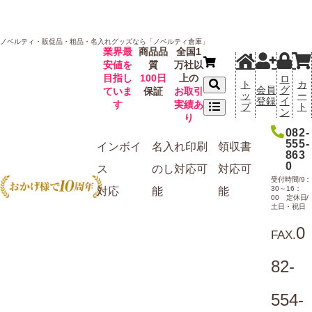
ノベルティ・販促品・粗品・名入れグッズなら「ノベルティ倉庫」
業界最
商品品
全国1
安値を
質
万社以
目指し
100日
上の
ロ
ト
カ
会員
グ
ていま
保証
お取引
ッ
ー
登録
イ
す
実績あ
プ
ト
ン
り
082-
555-
インボイ
名入れ
印刷
領収書
863
0
ス
のし
対応可
対応可
受付時間/9：
30～16：
対応
能
能
00 定休日/
土日・祝日
0
FAX.
82-
554-