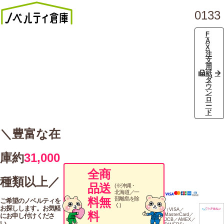
0133
F
A
X
注
文
用
紙
ダ
ウ
ン
ロ
ー
ド
＼豊富な在
庫約
31,000
全商
種類以上／
品送
(※沖縄・
北海道／一
料無
部離島を除
ご希望のノベルティを
く)
お探しします。お気軽
（VISA／
料
にお申し付けくださ
MasterCard／
JCB／AMEX／
い。