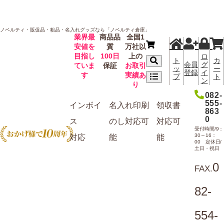
ノベルティ・販促品・粗品・名入れグッズなら「ノベルティ倉庫」
業界最
商品品
全国1
安値を
質
万社以
目指し
100日
上の
ロ
ト
カ
会員
グ
ていま
保証
お取引
ッ
ー
登録
イ
す
実績あ
プ
ト
ン
り
082-
555-
インボイ
名入れ
印刷
領収書
863
0
ス
のし
対応可
対応可
受付時間/9：
30～16：
対応
能
能
00 定休日/
土日・祝日
0
FAX.
82-
554-