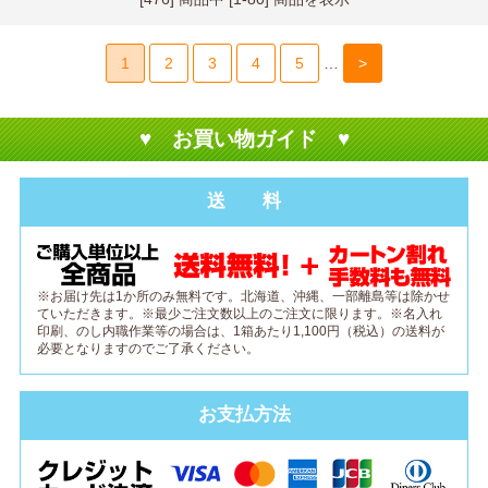
1
2
3
4
5
…
>
♥ お買い物ガイド ♥
送 料
※お届け先は1か所のみ無料です。北海道、沖縄、一部離島等は除かせ
ていただきます。※最少ご注文数以上のご注文に限ります。※名入れ
印刷、のし内職作業等の場合は、1箱あたり1,100円（税込）の送料が
必要となりますのでご了承ください。
お支払方法