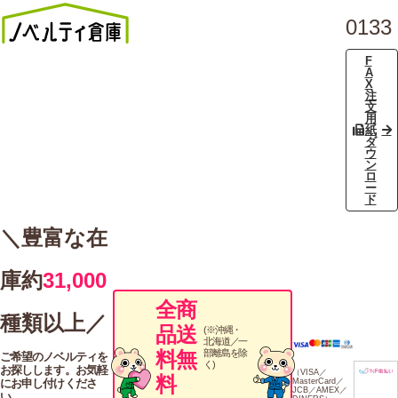
0133
F
A
X
注
文
用
紙
ダ
ウ
ン
ロ
ー
ド
＼豊富な在
庫約
31,000
全商
種類以上／
品送
(※沖縄・
北海道／一
料無
部離島を除
ご希望のノベルティを
く)
お探しします。お気軽
（VISA／
料
にお申し付けくださ
MasterCard／
JCB／AMEX／
い。