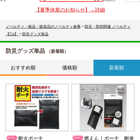
DINERS）
【夏季休業のお知らせ】→詳細
ノベルティ・粗品・販促品のノベルティ倉庫
>
防災・防犯関連 ノベルティ
【Ca】
>
防災グッズ単品
防災グッズ単品
（新着順）
おすすめ順
価格順
新着順
耐火ポーチ
燃えん！ポーチ 耐炎