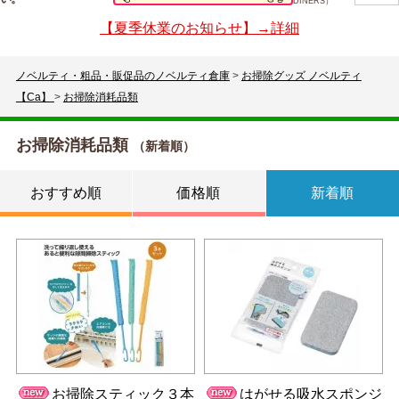
DINERS）
【夏季休業のお知らせ】→詳細
ノベルティ・粗品・販促品のノベルティ倉庫
>
お掃除グッズ ノベルティ
【Ca】
>
お掃除消耗品類
お掃除消耗品類
（新着順）
おすすめ順
価格順
新着順
お掃除スティック３本
はがせる吸水スポンジ