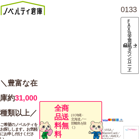
0133
F
A
X
注
文
用
紙
ダ
ウ
ン
ロ
ー
ド
＼豊富な在
庫約
31,000
全商
種類以上／
品送
(※沖縄・
北海道／一
料無
部離島を除
ご希望のノベルティを
く)
お探しします。お気軽
（VISA／
料
にお申し付けくださ
MasterCard／
JCB／AMEX／
い。