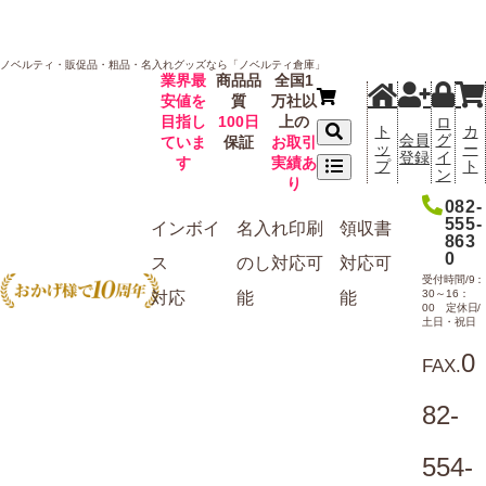
ノベルティ・販促品・粗品・名入れグッズなら「ノベルティ倉庫」
業界最
商品品
全国1
安値を
質
万社以
目指し
100日
上の
ロ
ト
カ
会員
グ
ていま
保証
お取引
ッ
ー
登録
イ
す
実績あ
プ
ト
ン
り
082-
555-
インボイ
名入れ
印刷
領収書
863
0
ス
のし
対応可
対応可
受付時間/9：
30～16：
対応
能
能
00 定休日/
土日・祝日
0
FAX.
82-
554-