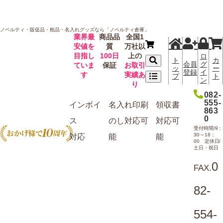
ノベルティ・販促品・粗品・名入れグッズなら「ノベルティ倉庫」
業界最
商品品
全国1
安値を
質
万社以
目指し
100日
上の
ロ
ト
カ
会員
グ
ていま
保証
お取引
ッ
ー
登録
イ
す
実績あ
プ
ト
ン
り
082-
555-
インボイ
名入れ
印刷
領収書
863
0
ス
のし
対応可
対応可
受付時間/9：
30～16：
対応
能
能
00 定休日/
土日・祝日
0
FAX.
82-
554-