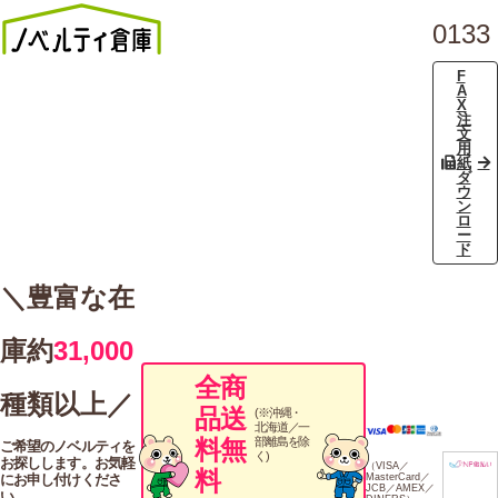
0133
F
A
X
注
文
用
紙
ダ
ウ
ン
ロ
ー
ド
＼豊富な在
庫約
31,000
全商
種類以上／
品送
(※沖縄・
北海道／一
料無
部離島を除
ご希望のノベルティを
く)
お探しします。お気軽
（VISA／
料
にお申し付けくださ
MasterCard／
JCB／AMEX／
い。